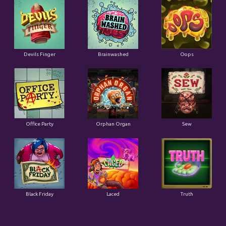
Devils Finger
Brainwashed
Oops
Office Party
Orphan Organ
Sew
Black Friday
Laced
Truth