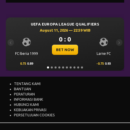
 EUROPA LEAGUE QUALIFIERS
UEFA CHAMPI
ugust 11, 2026 — 22:59 WIB
August 
0 : 0
Previous
Next
BET NOW
Larne FC
Bodo Glimt
-0.75
0.93
0.75
0.77
TENTANG KAMI
BANTUAN
PERATURAN
INFORMASI BANK
HUBUNGI KAMI
KEBIJAKAN PRIVASI
PERSETUJUAN COOKIES