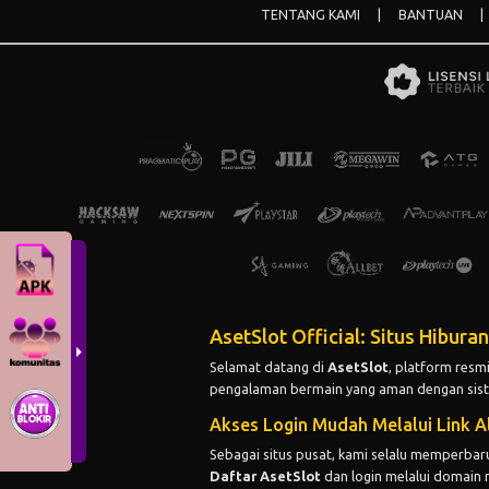
TENTANG KAMI
|
BANTUAN
|
AsetSlot Official: Situs Hibura
Selamat datang di
AsetSlot
, platform resm
pengalaman bermain yang aman dengan siste
Akses Login Mudah Melalui Link Al
Sebagai situs pusat, kami selalu memperbar