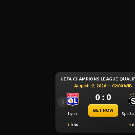
6/8/2026
6/8/2026
6/8/20
OREGONJAM07
OREGONJAM10
OREGONJ
2406
0198
15
7/8/2026
7/8/2026
6/8/20
UEFA CHAMPIONS LEAGUE QUALIFIERS
UEFA CHA
August 12, 2026 — 01:30 WIB
Augu
0 : 0
Previous
BET NOW
SK Sturm
Slovan
Fenerbahce
Graz
Bratislava
-0.5
0.95
0.5
0.87
0.5
0.83