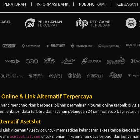
PERATURAN
|
INFORMASI BANK
|
HUBUNGI KAMI
|
KEBIJAKAN P
n Online & Link Alternatif Terpercaya
i yang menghadirkan berbagai pilihan permainan hiburan online terbaik di A
m enkripsi data terbaru dan layanan pelanggan 24 jam nonstop bagi seluru
ternatif AsetSlot
ui
Link Alternatif AsetSlot
untuk memastikan kelancaran akses tanpa kendala bl