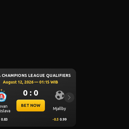
/8/2026
7/8/2026
7/8/2026
MACAU 1900
TOTOMACAU 2200
TOTOMACAU 2300
843
3064
1391
6/8/2026
6/8/2026
6/8/2026
UALIFIERS
E-FOOTBALL F24 ELITE CLUB FRIENDLY
9 WIB
August 7, 2026 — 10:00 WIB
0 : 0
Next
BET NOW
Union Saint-
e-Tottenham
e-Liverpool
Gilloise
Hotspur
-0.75
1.00
-0.25
-0.95
0.25
0.71