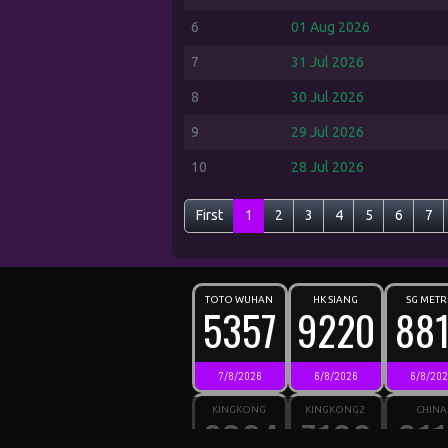
6
01 Aug 2026
7
31 Jul 2026
8
30 Jul 2026
9
29 Jul 2026
10
28 Jul 2026
First
1
2
3
4
5
6
7
TOTO WUHAN
HK SIANG
SG MET
5357
9220
88
7/8/2026
6/8/2026
6/8/20
KINGKONG
KINGKONG2
CHIN
2624
7100
01