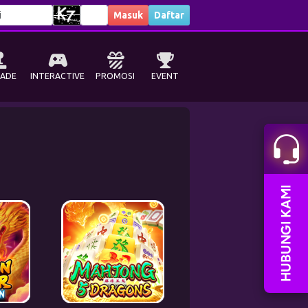
m bermain agar mendapatkan JP tanpa waktu yang lama. Terima kasih Perhatiannya ~
Masuk
Daftar
ADE
INTERACTIVE
PROMOSI
EVENT