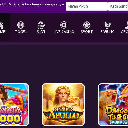
i ASETSLOT agar bisa bermain dengan nyaman tanpa kendala! Selalu Cek RTP sebelu
ME
TOGEL
SLOT
LIVE CASINO
SPORT
SABUNG
ARC