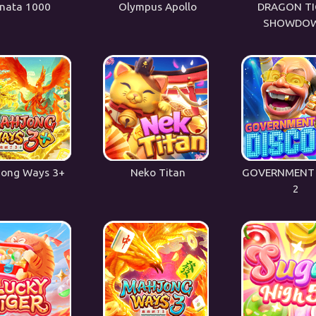
inata 1000
Olympus Apollo
DRAGON TI
SHOWDO
ong Ways 3+
Neko Titan
GOVERNMENT 
2