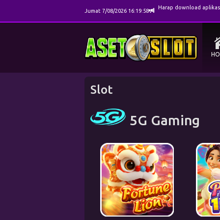
Harap download aplikas
Jumat 7/08/2026 16:19:58
HO
Slot
5G Gaming