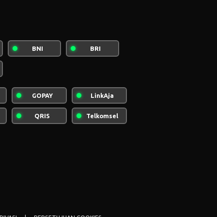
BNI
BRI
d Miner
Golden Legend
GOPAY
LinkAja
QRIS
Telkomsel
Kung Fu Leopard