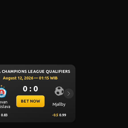
ypt
Give Me Fire
/8/2026
7/8/2026
7/8/2026
MACAU 1900
TOTOMACAU 2200
TOTOMACAU 2300
303
9178
1391
7/8/2026
7/8/2026
6/8/2026
urns
Golden Rhino
OTBALL F24 ELITE CLUB FRIENDLY
August 7, 2026 — 23:00 WIB
0 : 0
Next
BET NOW
e-
e-Paris Saint
hester
Germain
ity
0
0.40
0.00
-0.64
rses
God of Fortune