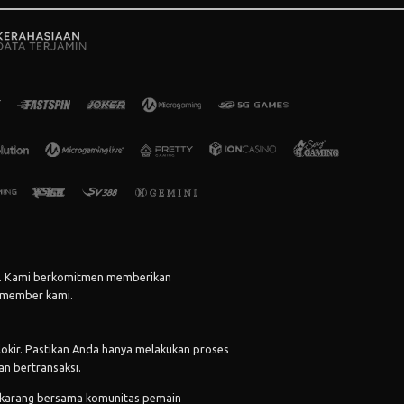
RIVASI
|
PERSETUJUAN COOKIES
sia. Kami berkomitmen memberikan
h member kami.
okir. Pastikan Anda hanya melakukan proses
n bertransaksi.