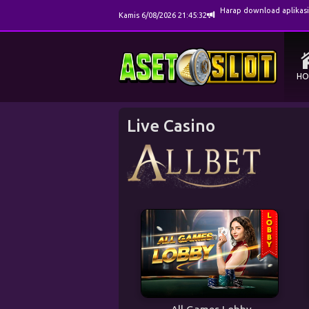
Harap download aplikas
Kamis 6/08/2026 21:45:32
HO
Live Casino