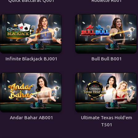
Quick Baccarat Q001
Roulette R001
Infinite Blackjack BJ001
Bull Bull B001
Andar Bahar AB001
Ultimate Texas Hold'em
T501