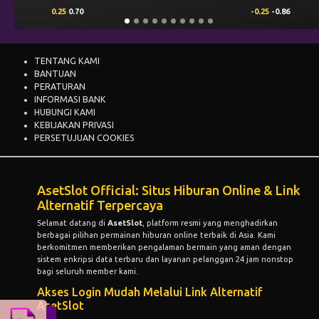
25
0.70
-0.25
-0.86
1
0
TENTANG KAMI
BANTUAN
PERATURAN
INFORMASI BANK
HUBUNGI KAMI
KEBIJAKAN PRIVASI
PERSETUJUAN COOKIES
AsetSlot Official: Situs Hiburan Online & Link
Alternatif Terpercaya
Selamat datang di
AsetSlot
, platform resmi yang menghadirkan
berbagai pilihan permainan hiburan online terbaik di Asia. Kami
berkomitmen memberikan pengalaman bermain yang aman dengan
sistem enkripsi data terbaru dan layanan pelanggan 24 jam nonstop
bagi seluruh member kami.
Akses Login Mudah Melalui Link Alternatif
AsetSlot