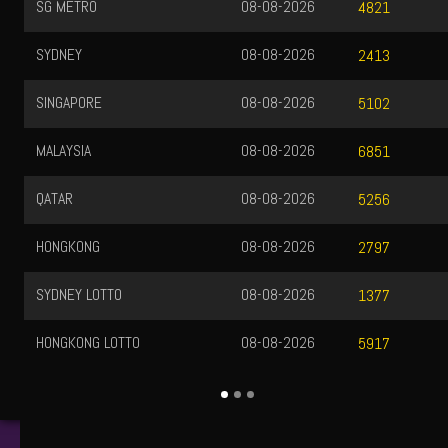
SG METRO
08-08-2026
4821
SYDNEY
08-08-2026
2413
SINGAPORE
08-08-2026
5102
MALAYSIA
08-08-2026
6851
QATAR
08-08-2026
5256
HONGKONG
08-08-2026
2797
SYDNEY LOTTO
08-08-2026
1377
HONGKONG LOTTO
08-08-2026
5917