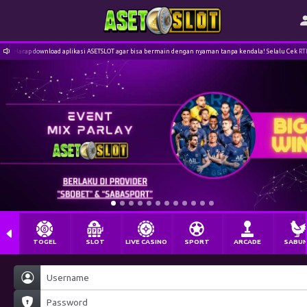
Harap download aplikasi ASETSLOT agar bisa bermain dengan nyaman tanpa kendala! Selalu Cek R
TOGEL
SLOT
LIVE CASINO
SPORT
ARCADE
SABU