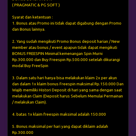
( PRAGMATIC & PG SOFT )
Syarat dan ketentuan :
1. Bonus atau Promo ini tidak dapat digabung dengan Promo
dan Bonus lainnya.
2. Yang sudah mengikuti Promo Bonus deposit harian / New
member atau bonus / event apapun tidak dapat mengikuti
BONUS FREESPIN Minimal kemenangan Spin Murni
Rp.300.000 dan Buy Freespin Rp.500.000 setelah dikurangi
modal Buy FreeSpin
3. Dalam satu hari hanya bisa melakukan klaim 2x per akun
dan dalam 1x klaim bonus Freespin maksimal Rp.150.000 Dan
Wajib memiliki Histori Deposit di hari yang sama dengan saat
melakukan Claim (Deposit harus Sebelum Memulai Permainan
/ melakukan Claim).
4. batas 1x klaim freespin maksimal adalah 150.000
5. Bonus maksimal per hari yang dapat diklaim adalah
Rp.300.000