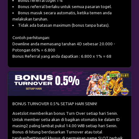
Bonus referral togel 1%
Bonus referral berlaku untuk semua pasaran togel.
Bonus masuk secara automatis, ketika temen anda
melakukan taruhan.
Tidak ada batasan maximum (bonus tanpa batas).
Contoh perhitungan:
Downline anda memasang taruhan 4D sebesar 20.000 -
Potongan 66% = 6.800
Bonus Referral yang anda dapatkan : 6.800 x 1% = 68
BONUS TURNOVER 0.5% SETIAP HARI SENIN!
Asetslot memberikan bonus Turn Over setiap hari Senin.
Untuk member setia akan di bagikan otomatis ke dalam ID
masing2 paling lambat pukul 14.00 WIB setiap hari Senin.
Bonus di hitung berdasarkan Turnover atau total
taruhan(bettingan) khusus di permainan game SLOT terbaik