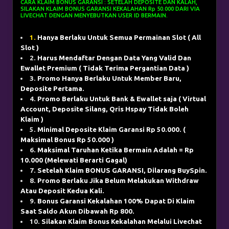
CARA KLAIM BONUS GARANSI : SETELAH DEPOSITE DAN KALAH,
SILAKAN KLAIM BONUS GARANSI KEKALAHAN Rp 50.000 DARI VIA
LIVECHAT DENGAN MENYEBUTKAN USER ID BERMAIN.
1.
Hanya Berlaku Untuk Semua Permainan Slot ( All
Slot )
2.
Harus Mendaftar Dengan Data Yang Valid Dan
Ewallet Premium ( Tidak Terima Pergantian Data )
3.
Promo Hanya Berlaku Untuk Member Baru,
Deposite Pertama.
4.
Promo Berlaku Untuk Bank & Ewallet saja ( Virtual
Account, Deposite Silang, Qris Hspay Tidak Boleh
Klaim )
5.
Minimal Deposite Klaim Garansi Rp 50.000. (
Maksimal Bonus Rp 50.000 )
6.
Maksimal Taruhan Ketika Bermain Adalah = Rp
10.000 (Melewati Berarti Gagal)
7.
Setelah Klaim BONUS GARANSI, Dilarang BuySpin.
8.
Promo Berlaku Jika Belum Melakukan Withdraw
Atau Deposit Kedua Kali.
9.
Bonus Garansi Kekalahan 100% Dapat Di Klaim
Saat Saldo Akun Dibawah Rp 800.
10.
Silakan Klaim Bonus Kekalahan Melalui Livechat