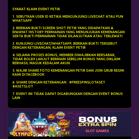
SYARAT KLAIM EVENT PETIR
1. SEBUTKAN USER ID KETIKA MENGUNJUNGI LIVECHAT ATAU PUN
WHATSAPP
2. BERIKAN BUKTI SCREEN SHOT PETIR YANG DIDAPATKAN &
RIWAYAT HISTORY PERMAINAN YANG MENUNJUKAN KEMENANGAN
SERTA BUKTI PERMAINAN TIDAK DILANJUTKAN ATAU TERLEWATI
3. KUNJUNGI LIVECHAT/WHATSAPP, BERIKAN BUKTI TERSEBUT
DENGAN KETERANGAN, KLAIM EVENT PETIR
4. SELAMA PROSES BONUS, MEMBER DIWAJIBKAN BERSABAR,
TIDAK BOLEH LANJUT BERMAIN SEBELUM BONUS YANG DIKLAIM
BERHASIL MASUK KEDALAM AKUN
5. WAJIB SHARE FOTO KEMENANGAN PETIR DAN JOIN GRUB RESMI
KAMI DI FACEBOOK
6. SHARE DENGAN KETERANGAN : #FREESPINSLOTASET
#ASETSLOT
7. EVENT INI TIDAK DAPAT DIGABUNGKAN DENGAN EVENT BONUS
LAIN