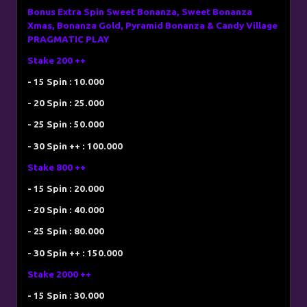
Bonus Extra Spin Sweet Bonanza, Sweet Bonanza
Xmas, Bonanza Gold, Pyramid Bonanza & Candy Village
PRAGMATIC PLAY
Stake 200 ++
- 15 Spin : 10.000
- 20 Spin : 25.000
- 25 Spin : 50.000
- 30 Spin ++ : 100.000
Stake 800 ++
- 15 Spin : 20.000
- 20 Spin : 40.000
- 25 Spin : 80.000
- 30 Spin ++ : 150.000
Stake 2000 ++
- 15 Spin : 30.000